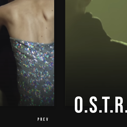
O.S.T.
PREV