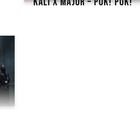
KALI X MAJOR – PUK! PUK!