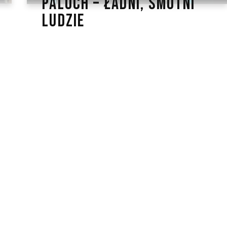
PALUCH – ŁADNI, SMUTNI
LUDZIE