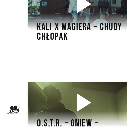
KALI X MAGIERA – CHUDY
CHŁOPAK
O.S.T.R. – GNIEW –